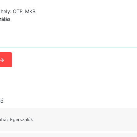
hely: OTP, MKB
nálás
→
ló
őház Egerszalók