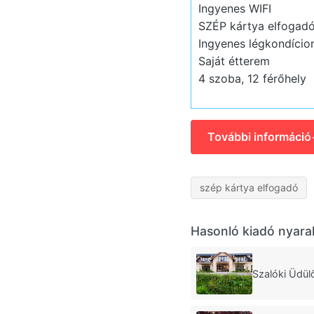
Ingyenes WIFI
SZÉP kártya elfogadó
Ingyenes légkondício
Saját étterem
4 szoba, 12 férőhely
További információ
szép kártya elfogadó
Hasonló kiadó nyara
Szalóki Üdül