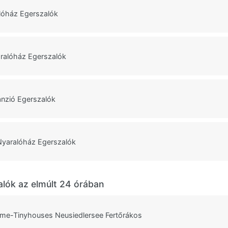
lóház Egerszalók
ralóház Egerszalók
nzió Egerszalók
Nyaralóház Egerszalók
alók az elmúlt 24 órában
me-Tinyhouses Neusiedlersee Fertőrákos