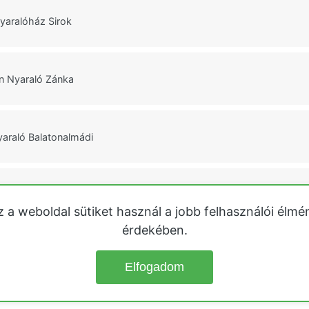
yaralóház Sirok
n Nyaraló Zánka
araló Balatonalmádi
yaralóház Tiszabábolna
z a weboldal sütiket használ a jobb felhasználói élmé
érdekében.
k
Közvetlen vízparti nyaralók
Tisza-tó
Velencei-tó
Őrségi házak
Heg
Elfogadom
© 2026
Kiadó Nyaralók