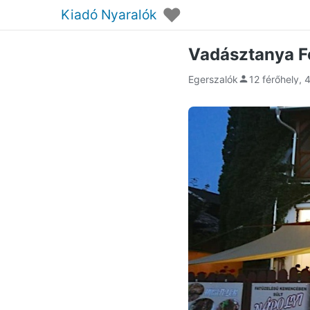
♥
Kiadó Nyaralók
Vadásztanya F
Egerszalók
12 férőhely, 