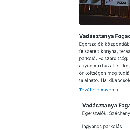
Vadásztanya Fogad
Egerszalók központjáb
felszerelt konyha, tera
parkoló. Felszereltség
ágynemű+huzat, síkképe
önköltségen meg tudják
található. Ha kikapcsol
Tovább olvasom
▾
Vadásztanya Fog
Egerszalók, Szécheny
Ingyenes parkolás