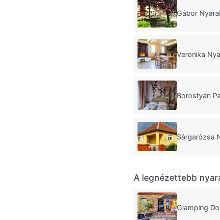
Gábor Nyara
Veronika Nya
Borostyán Pa
Sárgarózsa 
A legnézettebb nyar
Glamping Do