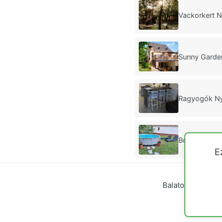
Vackorkert N
Sunny Garde
Ragyogók Ny
Borostyán N
E
Balatoni nyaraló