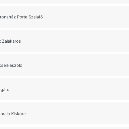
ronaház Porta Szalafő
z Zalakaros
Cserkeszőlő
Agárd
araló Kisköre