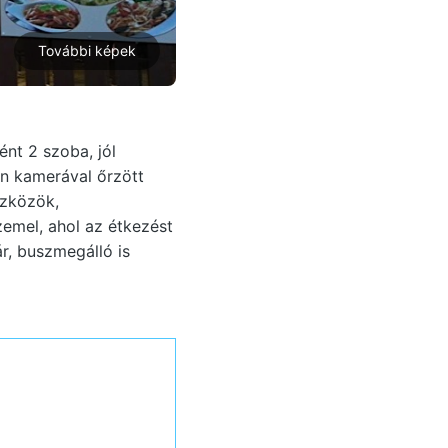
További képek
nt 2 szoba, jól
on kamerával őrzött
szközök,
emel, ahol az étkezést
r, buszmegálló is