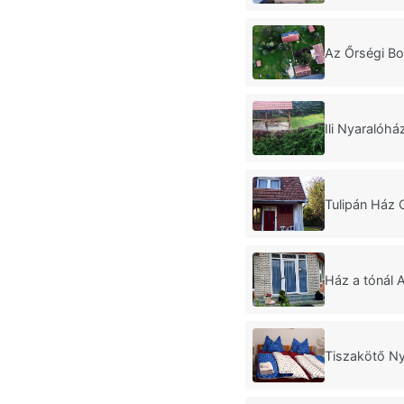
Az Őrségi Bo
Ili Nyaralóhá
Tulipán Ház 
Ház a tónál 
Tiszakötő Ny