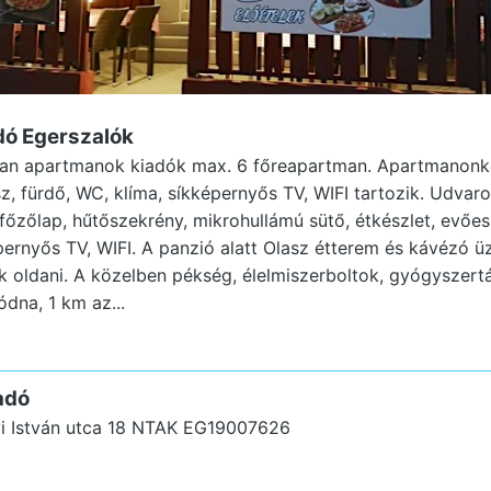
ó Egerszalók
an apartmanok kiadók max. 6 főreapartman. Apartmanonké
sz, fürdő, WC, klíma, síkképernyős TV, WIFI tartozik. Udvar
: főzőlap, hűtőszekrény, mikrohullámú sütő, étkészlet, evőe
rnyős TV, WIFI. A panzió alatt Olasz étterem és kávézó üz
 oldani. A közelben pékség, élelmiszerboltok, gyógyszertá
ódna, 1 km az...
adó
i István utca 18
NTAK EG19007626