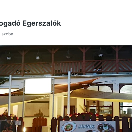
ogadó Egerszalók
4 szoba