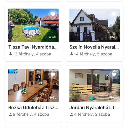
40
47
Tisza Tavi Nyaralóház Sarud
Szelíd Novella Nyaralóház Tiszanána
13 férőhely, 4 szoba
14 férőhely, 5 szoba
45
60
Rózsa Üdülőház Tiszafüred
Jordán Nyaralóház Tiszafüred
9 férőhely, 4 szoba
4 férőhely, 2 szoba