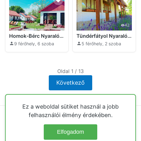
63
42
Homok-Bérc Nyaralóház Tiszafüred
Tündérfátyol Nyaralóház Tiszafüred
9 férőhely, 6 szoba
5 férőhely, 2 szoba
Oldal 1 / 13
Következő
Ez a weboldal sütiket használ a jobb
felhasználói élmény érdekében.
Balatoni nyaralók
Közvetlen vízparti nyaralók
Tisza-tó
Velencei-tó
Őrségi házak
Hegyvidéki nyaralók
Elfogadom