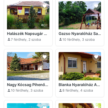
37
48
Halászék Napsugár Nyaralóháza Poroszló
Gazso Nyaralóház Sarud
7 férőhely, 2 szoba
10 férőhely, 3 szoba
34
63
Nagy Kócsag PihenőPorta Sarud
Blanka Nyaralóház Abádszalók
10 férőhely, 3 szoba
8 férőhely, 4 szoba