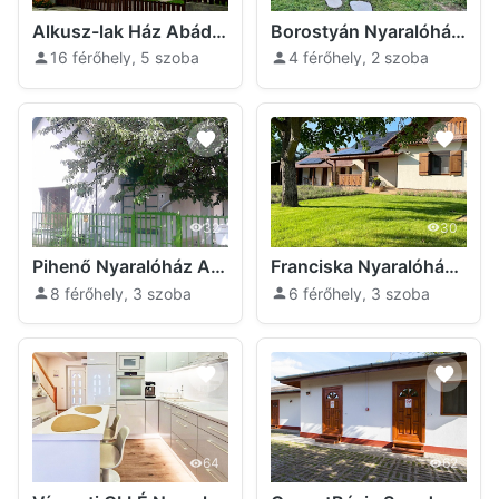
Alkusz-lak Ház Abádszalók
Borostyán Nyaralóház Tiszabábolna
16 férőhely, 5 szoba
4 férőhely, 2 szoba
32
30
Pihenő Nyaralóház Abádszalók
Franciska Nyaralóház Abádszalók
8 férőhely, 3 szoba
6 férőhely, 3 szoba
64
62