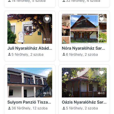
14 férőhely, 5 szoba
32 férőhely, 4 szoba
35
36
Juli Nyaralóház Abádszalók
Nóra Nyaralóház Sarud
5 férőhely, 2 szoba
6 férőhely, 2 szoba
39
48
Sulyom Panzió Tiszafüred
Oázis Nyaralóház Sarud
36 férőhely, 12 szoba
5 férőhely, 2 szoba