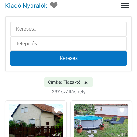
♥
Kiadó Nyaralók
Menü
Keresés
×
Címke: Tisza-tó
297 szálláshely
35
44