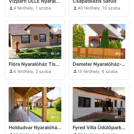
Vízparti OLLÉ Nyaraló Tiszafüred
CsapatBázis Sarud
4 férőhely, 1 szoba
40 férőhely, 10 szoba
38
66
Flóra Nyaralóház Tiszafüred
Demeter Nyaralóház-Dinnyéshát Tiszanána
6 férőhely, 2 szoba
15 férőhely, 6 szoba
39
33
Holdudvar Nyaralóház Tiszafüred
Fyred Villa Üdülőpark és Rendezvényház Tiszafüred