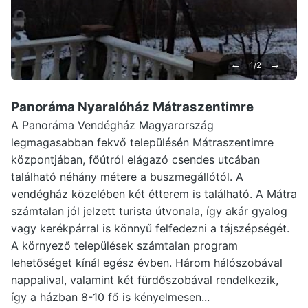
←
→
1/2
Panoráma Nyaralóház Mátraszentimre
A Panoráma Vendégház Magyarország
legmagasabban fekvő településén Mátraszentimre
központjában, főútról elágazó csendes utcában
található néhány métere a buszmegállótól. A
vendégház közelében két étterem is található. A Mátra
számtalan jól jelzett turista útvonala, így akár gyalog
vagy kerékpárral is könnyű felfedezni a tájszépségét.
A környező települések számtalan program
lehetőséget kínál egész évben. Három hálószobával
nappalival, valamint két fürdőszobával rendelkezik,
így a házban 8-10 fő is kényelmesen...