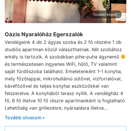
További képek
Oázis Nyaralóház Egerszalók
Vendégeink 4 db 2 ágyas szoba és 2 fő részére 1 db
studiós apartman közül választhatnak. Két szobához
erkély is tartozik. A szobákban pihe-puha ágynemű
és természetesen ingyenes WiFi, hűtő, TV valamint
saját fürdőszoba található. Emeletenként 1-1 konyha,
mely főzőlappal, mikrohullámú sütővel, vízforralóval,
kávéfőzővel és teljes konyhai eszközökkel van
felszerelve. A konyhából terasz nyílik. A vendégház 4
fő, 6 fő illetve 10 fő részre apartmanként is foglalható.
Lehetőség van grillezésre, nyársalásra illetve...
Tovább olvasom
▾