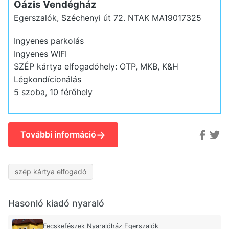
Oázis Vendégház
Egerszalók, Széchenyi út 72.
NTAK MA19017325
Ingyenes parkolás
Ingyenes WIFI
SZÉP kártya elfogadóhely: OTP, MKB, K&H
Légkondícionálás
5 szoba, 10 férőhely
→
További információ
szép kártya elfogadó
Hasonló kiadó nyaraló
Fecskefészek Nyaralóház Egerszalók