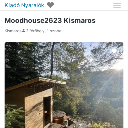
♥
Kiadó Nyaralók
Menü
Moodhouse2623 Kismaros
Kismaros
2 férőhely, 1 szoba