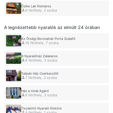
Őzike Lak Kismaros
6 férőhely, 2 szoba
A legnézettebb nyaralók az elmúlt 24 órában
Az Őrségi Boronaház Porta Szalafő
16 férőhely, 7 szoba
Ili Nyaralóház Zalakaros
8 férőhely, 3 szoba
Tulipán Ház Cserkeszőlő
7 férőhely, 3 szoba
Ház a tónál Agárd
6 férőhely, 3 szoba
Tiszakötő Nyaraló Kisköre
4 férőhely, 1 szoba