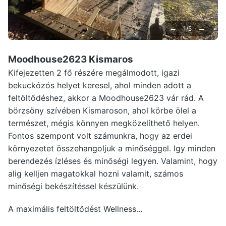
←
→
1/5
Moodhouse2623 Kismaros
Kifejezetten 2 fő részére megálmodott, igazi
bekuckózós helyet keresel, ahol minden adott a
feltöltődéshez, akkor a Moodhouse2623 vár rád. A
börzsöny szívében Kismaroson, ahol körbe ölel a
természet, mégis könnyen megközelíthető helyen.
Fontos szempont volt számunkra, hogy az erdei
környezetet összehangoljuk a minőséggel. Igy minden
berendezés ízléses és minőségi legyen. Valamint, hogy
alig kelljen magatokkal hozni valamit, számos
minőségi bekészítéssel készülünk.
A maximális feltöltődést Wellness...