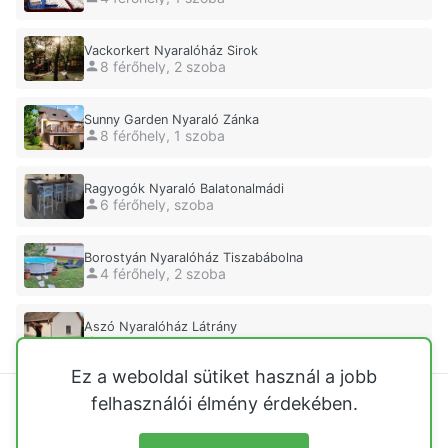
Vackorkert Nyaralóház Sirok
8 férőhely, 2 szoba
Sunny Garden Nyaraló Zánka
8 férőhely, 1 szoba
Ragyogók Nyaraló Balatonalmádi
6 férőhely, szoba
Borostyán Nyaralóház Tiszabábolna
4 férőhely, 2 szoba
Aszó Nyaralóház Látrány
2 férőhely, 1 szoba
Ez a weboldal sütiket használ a jobb
felhasználói élmény érdekében.
Balatoni nyaralók
Közvetlen vízparti nyaralók
Tisza-tó
Velencei-tó
Őrségi házak
Hegyvidéki nyaralók