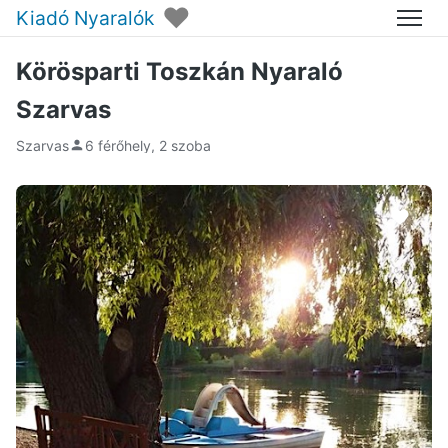
♥
Kiadó Nyaralók
Menü
Körösparti Toszkán Nyaraló
Szarvas
Szarvas
6 férőhely, 2 szoba