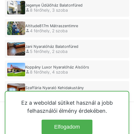
Jegenye Üdülőház Balatonfüred
8 férőhely, 3 szoba
Altitude817m Mátraszentimre
4 férőhely, 2 szoba
Jani Nyaralóház Balatonfüred
5 férőhely, 2 szoba
Koppány Luxor Nyaralóház Alsóörs
8 férőhely, 4 szoba
Szaffária Nyaraló Kehidakustány
4 férőhely, 1 szoba
Ez a weboldal sütiket használ a jobb
felhasználói élmény érdekében.
Balatoni nyaralók
Közvetlen vízparti nyaralók
Tisza-tó
Velencei-tó
Őrségi házak
Hegyvidéki nyaralók
Elfogadom