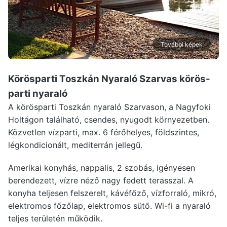
További képek
Körösparti Toszkán Nyaraló Szarvas
körös-
parti nyaraló
A körösparti Toszkán nyaraló Szarvason, a Nagyfoki
Holtágon található, csendes, nyugodt környezetben.
Közvetlen vízparti, max. 6 férőhelyes, földszintes,
légkondicionált, mediterrán jellegű.
Amerikai konyhás, nappalis, 2 szobás, igényesen
berendezett, vízre néző nagy fedett terasszal. A
konyha teljesen felszerelt, kávéfőző, vízforraló, mikró,
elektromos főzőlap, elektromos sütő. Wi-fi a nyaraló
teljes területén működik.