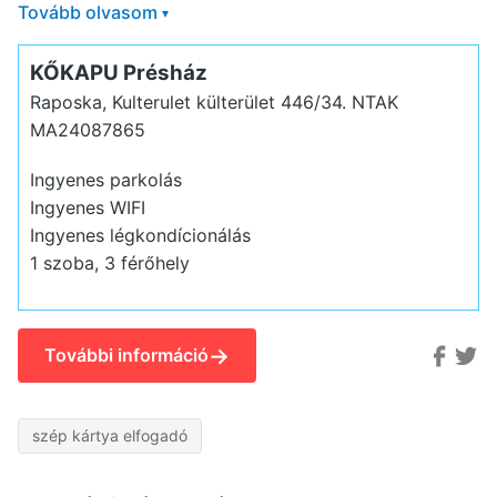
Tovább olvasom
▾
KŐKAPU Présház
Raposka, Kulterulet külterület 446/34.
NTAK
MA24087865
Ingyenes parkolás
Ingyenes WIFI
Ingyenes légkondícionálás
1 szoba, 3 férőhely
→
További információ
szép kártya elfogadó