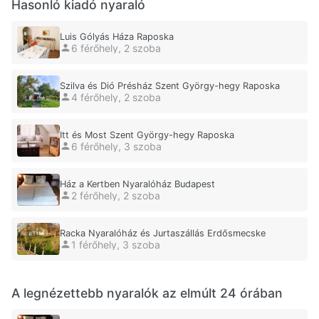
Hasonló kiadó nyaraló
Luis Gólyás Háza Raposka
6 férőhely, 2 szoba
Szilva és Dió Présház Szent György-hegy Raposka
4 férőhely, 2 szoba
Itt és Most Szent György-hegy Raposka
6 férőhely, 3 szoba
Ház a Kertben Nyaralóház Budapest
2 férőhely, 2 szoba
Racka Nyaralóház és Jurtaszállás Erdősmecske
1 férőhely, 3 szoba
A legnézettebb nyaralók az elmúlt 24 órában