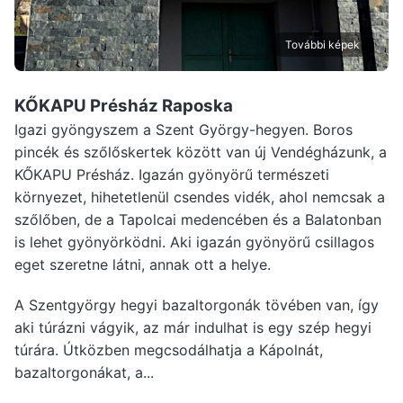
További képek
KŐKAPU Présház Raposka
Igazi gyöngyszem a Szent György-hegyen. Boros
pincék és szőlőskertek között van új Vendégházunk, a
KŐKAPU Présház. Igazán gyönyörű természeti
környezet, hihetetlenül csendes vidék, ahol nemcsak a
szőlőben, de a Tapolcai medencében és a Balatonban
is lehet gyönyörködni. Aki igazán gyönyörű csillagos
eget szeretne látni, annak ott a helye.
A Szentgyörgy hegyi bazaltorgonák tövében van, így
aki túrázni vágyik, az már indulhat is egy szép hegyi
túrára. Útközben megcsodálhatja a Kápolnát,
bazaltorgonákat, a...