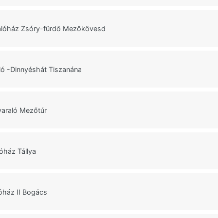
alóház Zsóry-fürdő Mezőkövesd
aló -Dinnyéshát Tiszanána
yaraló Mezőtúr
óház Tállya
óház II Bogács