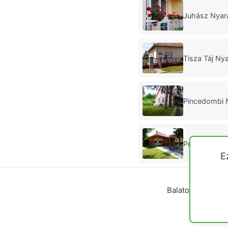
Juhász Nyar
Tisza Táj Ny
Pincedombi 
Perjési Nyar
E
Balatoni nyaraló