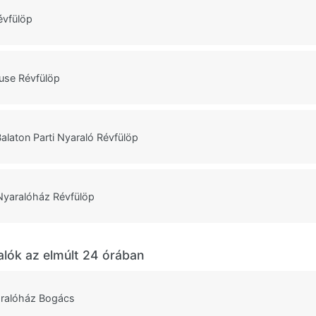
Révfülöp
use Révfülöp
alaton Parti Nyaraló Révfülöp
Nyaralóház Révfülöp
alók az elmúlt 24 órában
ralóház Bogács