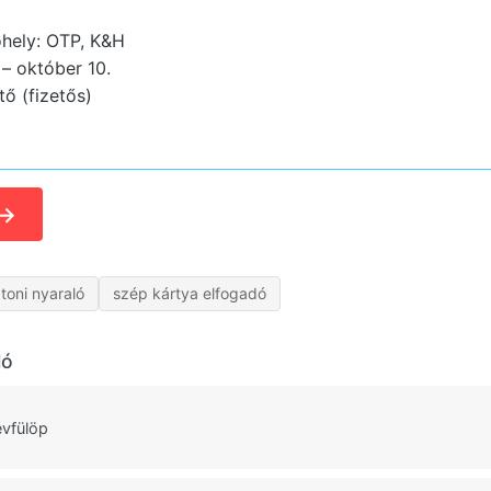
hely: OTP, K&H
 – október 10.
ő (fizetős)
→
toni nyaraló
szép kártya elfogadó
ló
évfülöp