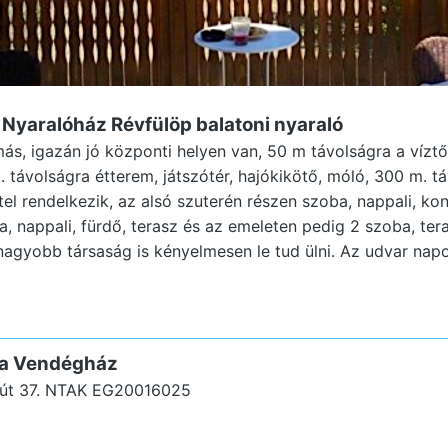
a Nyaralóház Révfülöp
balatoni nyaraló
ás, igazán jó központi helyen van, 50 m távolságra a víztől
. távolságra étterem, játszótér, hajókikötő, móló, 300 m. 
ttel rendelkezik, az alsó szuterén részen szoba, nappali, kon
, nappali, fürdő, terasz és az emeleten pedig 2 szoba, tera
nagyobb társaság is kényelmesen le tud ülni. Az udvar nap
nra Vendégház
út 37.
NTAK EG20016025