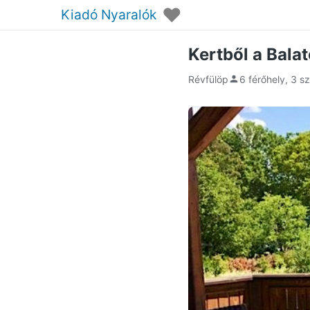
♥
Kiadó Nyaralók
Kertből a Bala
Révfülöp
6 férőhely, 3 s