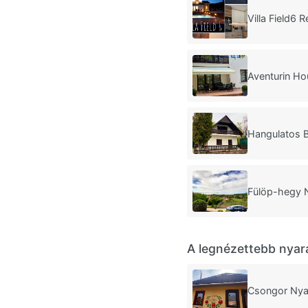
Villa Field6 
Aventurin Ho
Hangulatos B
Fülöp-hegy 
A legnézettebb nyar
Csongor Nya