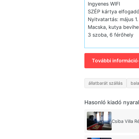
Ingyenes WIFI
SZÉP kártya elfogadó
Nyitvatartás: május 1.
Macska, kutya bevihet
3 szoba, 6 férőhely
További információ
állatbarát szállás
bala
Hasonló kiadó nyara
Csiba Villa R