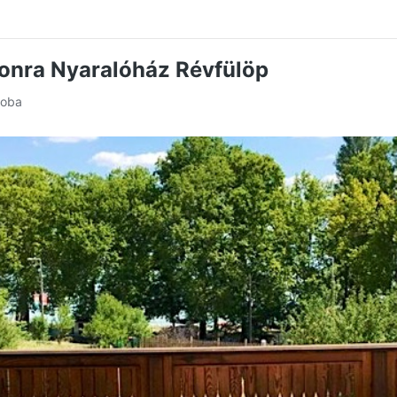
tonra Nyaralóház Révfülöp
zoba