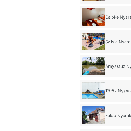
Csipke Nyar
Szilvia Nyar
Árnyasfűz N
Török Nyaral
Fülöp Nyaral