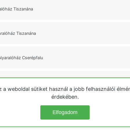
alóház Tiszanána
aralóház Tiszanána
Nyaralóház Cserépfalu
alóház Zamárdi
z a weboldal sütiket használ a jobb felhasználói élmé
érdekében.
k
Közvetlen vízparti nyaralók
Tisza-tó
Velencei-tó
Őrségi házak
Heg
Elfogadom
© 2026
Kiadó Nyaralók