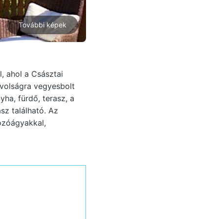
További képek
, ahol a Császtai
távolságra vegyesbolt
yha, fürdő, terasz, a
sz található. Az
ozóágyakkal,