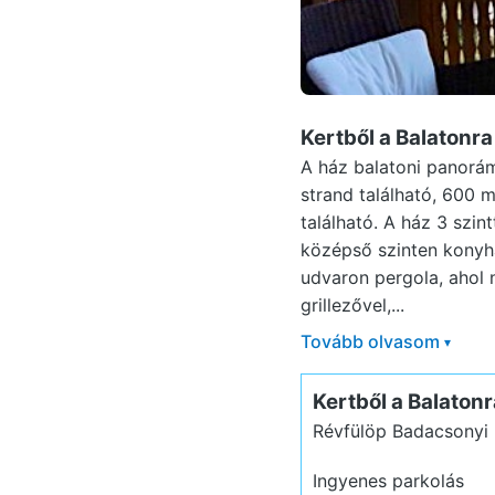
Kertből a Balatonr
A ház balatoni panorám
strand található, 600 m
található. A ház 3 szin
középső szinten konyha
udvaron pergola, ahol 
grillezővel,...
Tovább olvasom
▾
Kertből a Balato
Révfülöp Badacsonyi 
Ingyenes parkolás