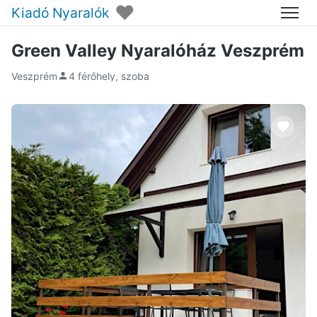
♥
Kiadó Nyaralók
Menü
Green Valley Nyaralóház Veszprém
Veszprém
4 férőhely, szoba