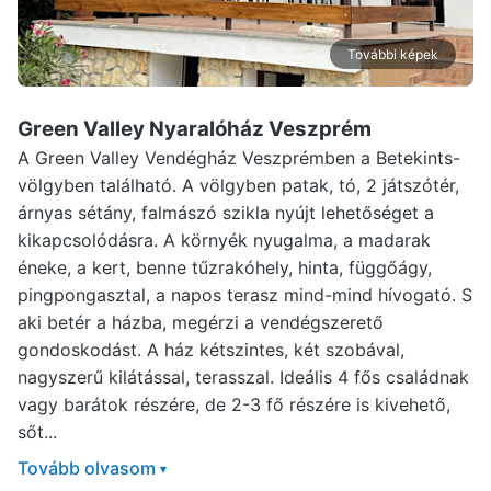
További képek
Green Valley Nyaralóház Veszprém
A Green Valley Vendégház Veszprémben a Betekints-
völgyben található. A völgyben patak, tó, 2 játszótér,
árnyas sétány, falmászó szikla nyújt lehetőséget a
kikapcsolódásra. A környék nyugalma, a madarak
éneke, a kert, benne tűzrakóhely, hinta, függőágy,
pingpongasztal, a napos terasz mind-mind hívogató. S
aki betér a házba, megérzi a vendégszerető
gondoskodást. A ház kétszintes, két szobával,
nagyszerű kilátással, terasszal. Ideális 4 fős családnak
vagy barátok részére, de 2-3 fő részére is kivehető,
sőt...
Tovább olvasom
▾