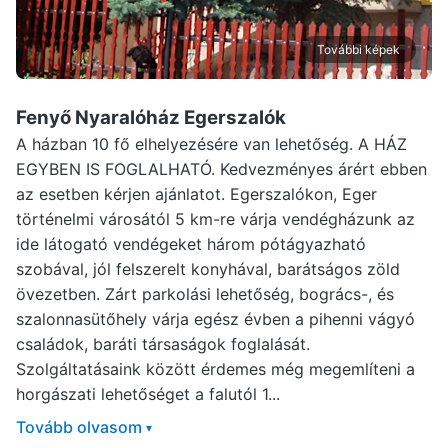
További képek
Fenyő Nyaralóház Egerszalók
A házban 10 fő elhelyezésére van lehetőség. A HÁZ
EGYBEN IS FOGLALHATÓ. Kedvezményes árért ebben
az esetben kérjen ajánlatot. Egerszalókon, Eger
történelmi városától 5 km-re várja vendégházunk az
ide látogató vendégeket három pótágyazható
szobával, jól felszerelt konyhával, barátságos zöld
övezetben. Zárt parkolási lehetőség, bogrács-, és
szalonnasütőhely várja egész évben a pihenni vágyó
családok, baráti társaságok foglalását.
Szolgáltatásaink között érdemes még megemlíteni a
horgászati lehetőséget a falutól 1...
Tovább olvasom
▾