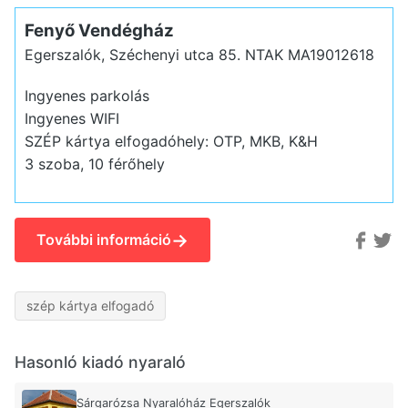
Fenyő Vendégház
Egerszalók, Széchenyi utca 85.
NTAK MA19012618
Ingyenes parkolás
Ingyenes WIFI
SZÉP kártya elfogadóhely: OTP, MKB, K&H
3 szoba, 10 férőhely
→
További információ
szép kártya elfogadó
Hasonló kiadó nyaraló
Sárgarózsa Nyaralóház Egerszalók