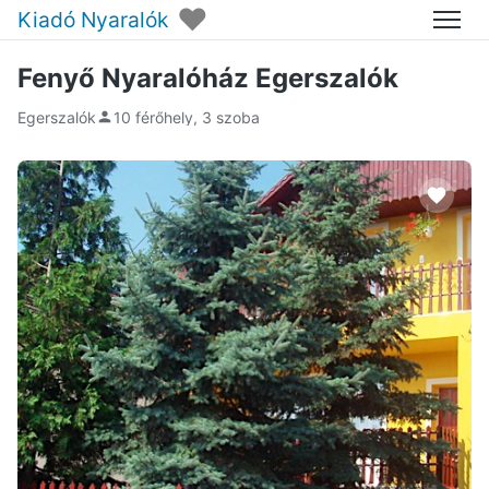
♥
Kiadó Nyaralók
Menü
Fenyő Nyaralóház Egerszalók
Egerszalók
10 férőhely, 3 szoba