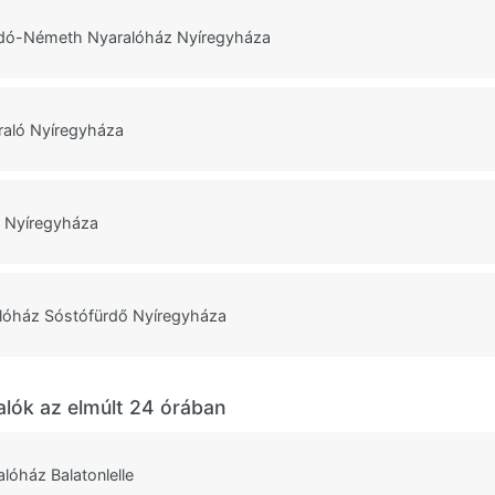
dó-Németh Nyaralóház Nyíregyháza
raló Nyíregyháza
ó Nyíregyháza
lóház Sóstófürdő Nyíregyháza
alók az elmúlt 24 órában
lóház Balatonlelle