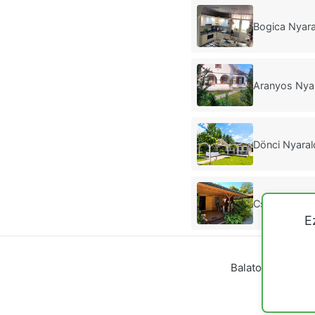
Bogica Nyara
Aranyos Nya
Dönci Nyara
Csaba és Rics
E
Balatoni nyaraló