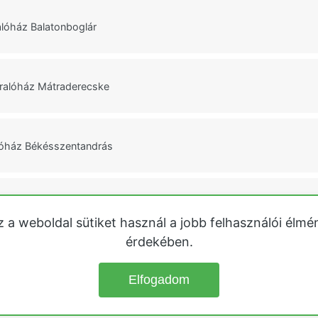
lóház Balatonboglár
ralóház Mátraderecske
lóház Békésszentandrás
i Ház Balatonlelle
z a weboldal sütiket használ a jobb felhasználói élmé
érdekében.
k
Közvetlen vízparti nyaralók
Tisza-tó
Velencei-tó
Őrségi házak
Heg
Elfogadom
© 2026
Kiadó Nyaralók