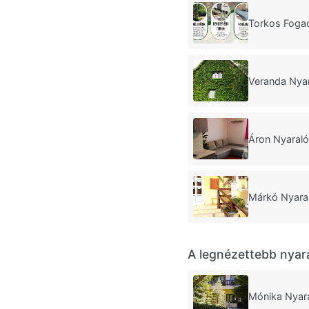
Torkos Foga
Veranda Nya
Áron Nyaral
Márkó Nyara
A legnézettebb nyar
Mónika Nyara