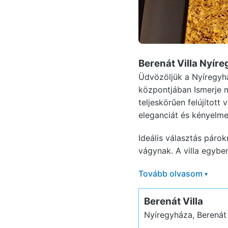
Berenát Villa Nyír
Üdvözöljük a Nyíregyhá
központjában Ismerje 
teljeskörűen felújított
eleganciát és kényelme
Ideális választás párok
vágynak. A villa egyben 
Tovább olvasom
▾
Berenát Villa
Nyíregyháza, Berenát