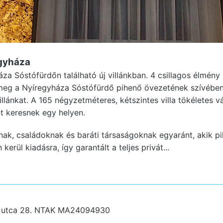
egyháza
za Sóstófürdőn található új villánkban. 4 csillagos élmény
meg a Nyíregyháza Sóstófürdő pihenő övezetének szívébe
 villánkat. A 165 négyzetméteres, kétszintes villa tökéletes 
t keresnek egy helyen.
nak, családoknak és baráti társaságoknak egyaránt, akik pi
kerül kiadásra, így garantált a teljes privát...
 utca 28.
NTAK MA24094930