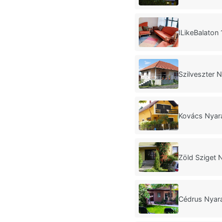
ILikeBalaton
Szilveszter 
Kovács Nyar
Zöld Sziget 
Cédrus Nyara