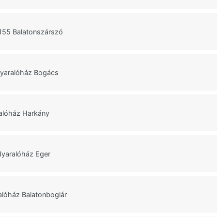
 155 Balatonszárszó
Nyaralóház Bogács
alóház Harkány
Nyaralóház Eger
lóház Balatonboglár