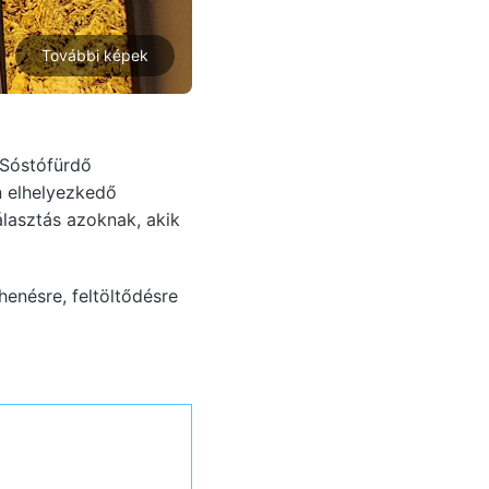
További képek
 Sóstófürdő
n elhelyezkedő
választás azoknak, akik
henésre, feltöltődésre