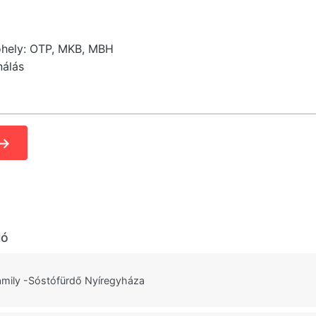
óhely: OTP, MKB, MBH
nálás
→
ló
mily -Sóstófürdő Nyíregyháza