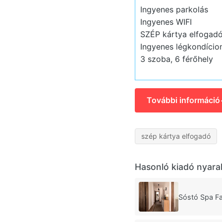
Ingyenes parkolás
Ingyenes WIFI
SZÉP kártya elfogad
Ingyenes légkondício
3 szoba, 6 férőhely
További információ
szép kártya elfogadó
Hasonló kiadó nyara
Sóstó Spa Fa